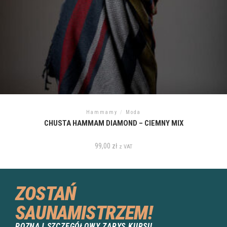
Hammamy
/
Moda
CHUSTA HAMMAM DIAMOND – CIEMNY MIX
99,00
zł
z VAT
ZOSTAŃ
SAUNAMISTRZEM!
POZNAJ SZCZEGÓŁOWY ZARYS KURSU