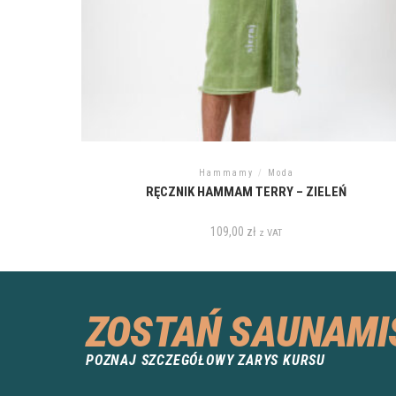
Hammamy
/
Moda
RĘCZNIK HAMMAM TERRY – ZIELEŃ
109,00
zł
z VAT
ZOSTAŃ SAUNAMI
POZNAJ SZCZEGÓŁOWY ZARYS KURSU