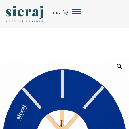
0,00
zł