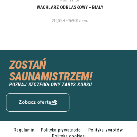
Wachlarze
WACHLARZ ODBLASKOWY – BIAŁY
219,00
zł
–
269,00
zł
z VAT
ZOSTAŃ
SAUNAMISTRZEM!
POZNAJ SZCZEGÓŁOWY ZARYS KURSU
Zobacz ofertę
Regulamin
Polityka prywatności
Polityka zwrotów
Polityka cookies