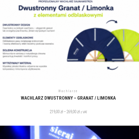
Wachlarze
WACHLARZ DWUSTRONNY – GRANAT / LIMONKA
219,00
zł
–
269,00
zł
z VAT