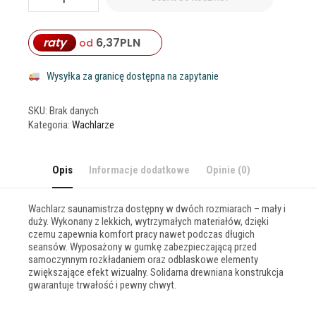
raty
6,37
PLN
od
Wysyłka za granicę dostępna na zapytanie
SKU:
Brak danych
Kategoria:
Wachlarze
Opis
Informacje dodatkowe
Opinie (0)
Wachlarz saunamistrza dostępny w dwóch rozmiarach – mały i
duży. Wykonany z lekkich, wytrzymałych materiałów, dzięki
czemu zapewnia komfort pracy nawet podczas długich
seansów. Wyposażony w gumkę zabezpieczającą przed
samoczynnym rozkładaniem oraz odblaskowe elementy
zwiększające efekt wizualny. Solidarna drewniana konstrukcja
gwarantuje trwałość i pewny chwyt.