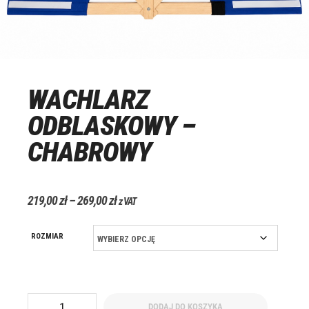
WACHLARZ
ODBLASKOWY –
CHABROWY
219,00
zł
–
269,00
zł
z VAT
ROZMIAR
DODAJ DO KOSZYKA