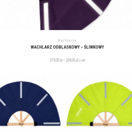
Wachlarze
WACHLARZ ODBLASKOWY – ŚLIWKOWY
219,00
zł
–
269,00
zł
z VAT