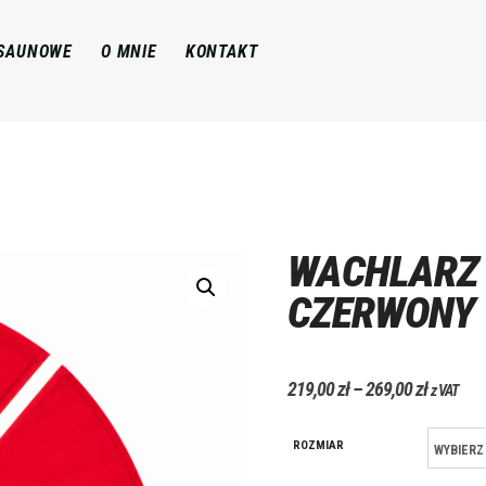
 SAUNOWE
O MNIE
KONTAKT
WACHLARZ
CZERWONY
219,00
zł
–
269,00
zł
z VAT
ROZMIAR