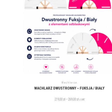
Wachlarze
WACHLARZ DWUSTRONNY – FUKSJA / BIAŁY
219,00
zł
–
269,00
zł
z VAT