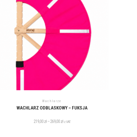
Wachlarze
WACHLARZ ODBLASKOWY – FUKSJA
219,00
zł
–
269,00
zł
z VAT