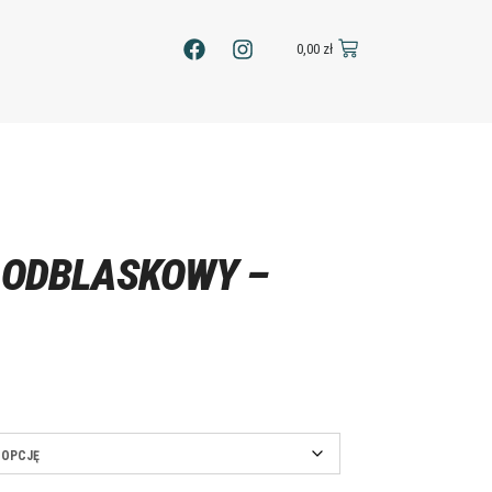
0,00
zł
 ODBLASKOWY –