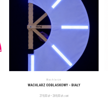
Wachlarze
WACHLARZ ODBLASKOWY – BIAŁY
219,00
zł
–
269,00
zł
z VAT